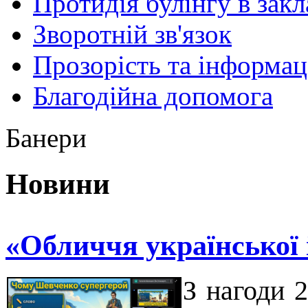
Протидія булінгу в закл
Зворотній зв'язок
Прозорість та інформац
Благодійна допомога
Банери
Новини
«Обличчя української 
З нагоди 2