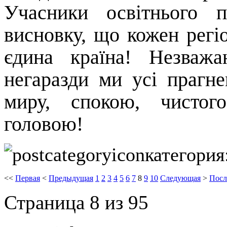
Учасники освітнього 
висновку, що кожен регі
єдина країна! Незваж
негаразди ми усі прагн
миру, спокою, чистог
головою!
категория
<<
Первая
<
Предыдущая
1
2
3
4
5
6
7
8
9
10
Следующая
>
Посл
Страница 8 из 95