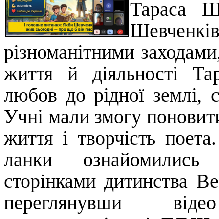
Тараса Ш
Шевчен
різноманітними заходами
життя й діяльності Та
любов до рідної землі, с
Учні мали змогу поновити
життя і творчість поета
ланки ознайомились
сторінками дитинства Ве
переглянувши від