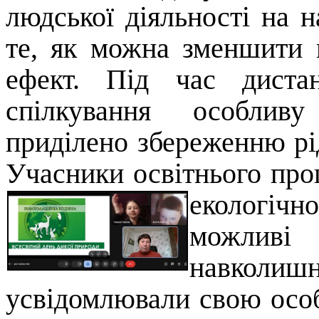
людської діяльності на 
те, як можна зменшити 
ефект. Під час дистан
спілкування особлив
приділено збереженню рід
Учасники освітнього про
екологіч
можлив
навкол
усвідомлювали свою особ