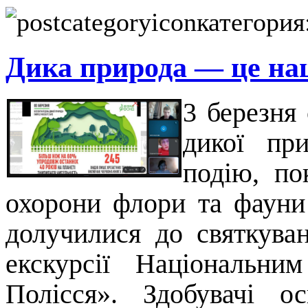
категория
Дика природа — це наш
3 березня 
дикої пр
подію, по
охорони флори та фауни
долучилися до святкува
екскурсії Національн
Полісся». Здобувачі о