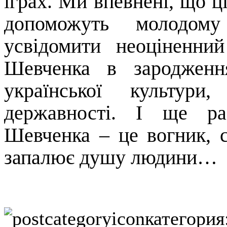
іграх. Ми впевнені, що ці
допоможуть молодому
усвідомити неоціненни
Шевченка в зародженн
української культур
державності. І ще ра
Шевченка – це вогник, 
запалює душу людини…
категория