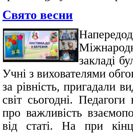
Свято весни
Наперед
Міжнародн
закладі бу
Учні з вихователями обго
за рівність, пригадали в
світ сьогодні. Педагоги
про важливість взаємоп
від статі. На при кінц