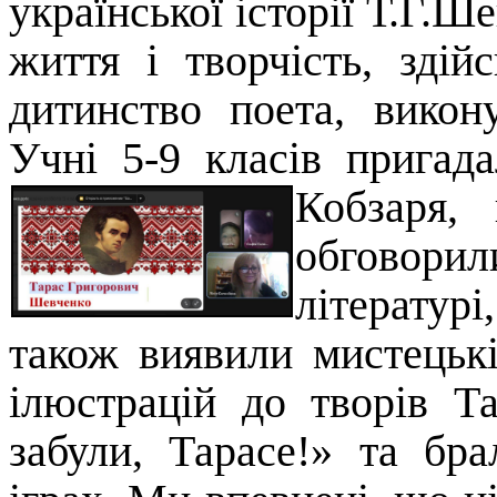
української історії Т.Г.Ш
життя і творчість, здій
дитинство поета, викону
Учні 5-9 класів пригад
Кобзаря,
обговори
літературі
також виявили мистецькі
ілюстрацій до творів 
забули, Тарасе!» та бр