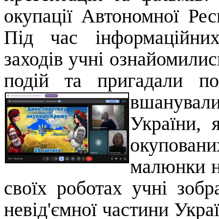
окупації
Автономної Рес
Під час інформаційни
заходів учні ознайомилис
подій та пригадали пон
вшанували
України, 
окупова
малюнки н
своїх роботах учні зоб
невід'ємної частини Украї