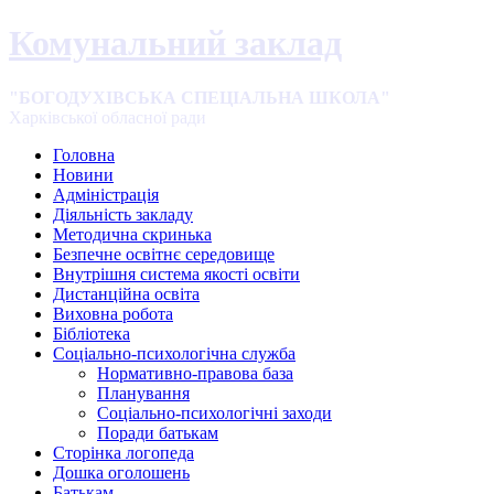
Комунальний заклад
"БОГОДУХІВСЬКА СПЕЦІАЛЬНА ШКОЛА"
Харківської обласної ради
Головна
Новини
Адміністрація
Діяльність закладу
Методична скринька
Безпечне освітнє середовище
Внутрішня система якості освіти
Дистанційна освіта
Виховна робота
Бібліотека
Соціально-психологічна служба
Нормативно-правова база
Планування
Соціально-психологічні заходи
Поради батькам
Сторінка логопеда
Дошка оголошень
Батькам