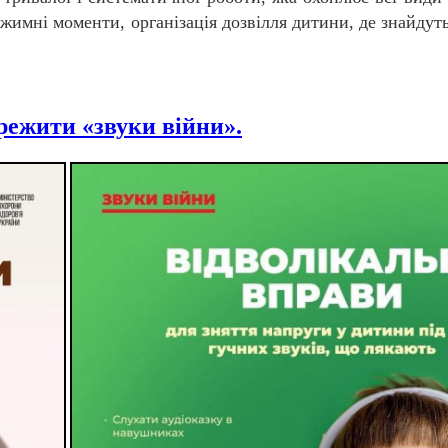
ежимні моменти, організація дозвілля дитини, де знайдуть
режити «звуки війни».