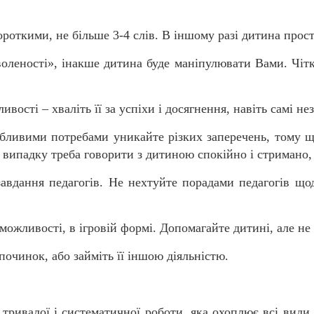
откими, не більше 3-4 слів. В іншому разі дитина прост
ості», інакше дитина буде маніпулювати Вами. Чітко 
ті – хваліть її за успіхи і досягнення, навіть самі нез
ими потребами уникайте різких заперечень, тому що т
 випадку треба говорити з дитиною спокійно і стримано,
ня педагогів. Не нехтуйте порадами педагогів щодо 
ивості, в ігровій формі. Допомагайте дитині, але не в
инок, або займіть її іншою діяльністю.
тривалої і систематичної роботи, яка охоплює всі види