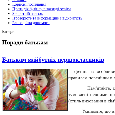
Корисні посилання
Протидія булінгу в закладі освіти
Зворотній зв'язок
Прозорість та інформаційна відкритість
Благодійна допомога
Банери
Поради батькам
Батькам майбутніх першокласників
Дитина із особливи
правилам поведінки в с
· Пам’ятайте, що ди
зумовлені певними пр
(стиль виховання в сім’
· Усвідомте, що вихо