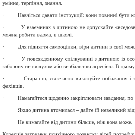
уміння, терпіння, знання.
· Навчіться давати інструкції: вони повинні бути кор
· У взаєминах з дитиною не допускайте «вседозволен
можна робити вдома, в школі.
· Для підняття самооцінки, віри дитини в свої можливос
· У повсякденному спілкуванні з дитиною із особлив
заборону непослухом або вербальною агресією. В цьому
· Старанно, своєчасно виконуйте побажання і завдан
фахівців.
· Намагайтеся щоденно закріплювати завдання, по можл
· Якщо дитина втомилася – дайте їй невеликий відпоч
· Не вимагайте від дитини більше, ніж вона може.
Корекція затримки психічного розвитку дітей потребує 