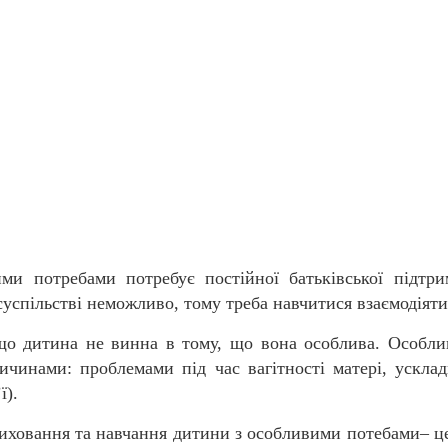
ми потребами потребує постійної батьківської підтр
успільстві неможливо, тому треба навчитися взаємодіяти 
тина не винна в тому, що вона особлива. Особливос
ичинами: проблемами під час вагітності матері, ускла
ї).
вання та навчання дитини з особливими потебами– це 