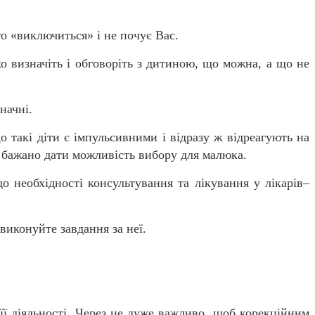
о «виключиться» і не почує Вас.
визначіть і обговоріть з дитиною, що можна, а що не
начні.
акі діти є імпульсивними і відразу ж відреагують на
 бажано дати можливість вибору для малюка.
необхідності консультування та лікування у лікарів–
иконуйте завдання за неї.
 її діяльності. Через це дуже важливо, щоб корекційним