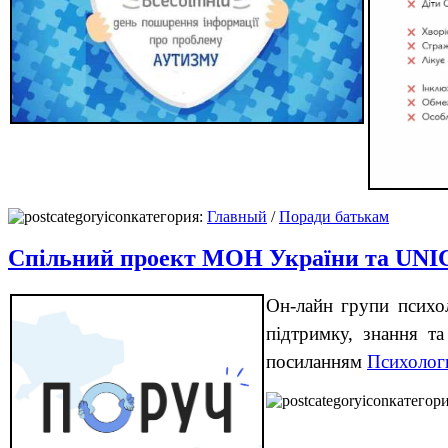
категория:
Главный
/
Поради батькам
Спільний проект МОН України та UNIC
Он-лайн групи психол
підтримку, знання т
посиланням
Психологи
категор