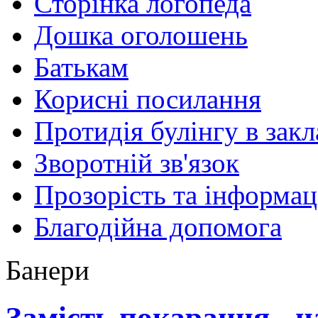
Сторінка логопеда
Дошка оголошень
Батькам
Корисні посилання
Протидія булінгу в закл
Зворотній зв'язок
Прозорість та інформац
Благодійна допомога
Банери
Замість покарання - н