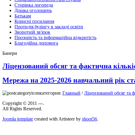
Сторінка логопеда
Дошка оголошень
Батькам
Корисні посилання
Протидія булінгу в закладі освіти
Зворотній зв'язок
Прозорість та інформаційна відкритість
Благодійна допомога
Банери
Ліцензований обсяг та фактична кількіс
Мережа на 2025-2026 навчальний рік ста
категория:
Главный
/
Ліцензований обсяг та ф
Copyright © 2011 ---.
All Rights Reserved.
Joomla template
created with Artisteer by
shoot56
.