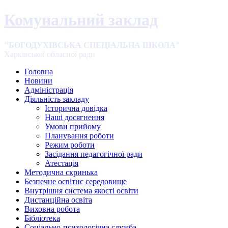
Комунальний заклад
"БОГОДУХІВСЬКА СПЕЦІАЛЬНА ШКОЛА"
Харківської обласної ради
Головна
Новини
Адміністрація
Діяльність закладу
Історична довідка
Наші досягнення
Умови прийому
Планування роботи
Режим роботи
Засідання педагогічної ради
Атестація
Методична скринька
Безпечне освітнє середовище
Внутрішня система якості освіти
Дистанційна освіта
Виховна робота
Бібліотека
Соціально-психологічна служба